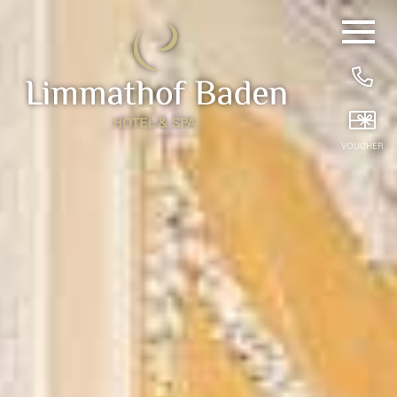
DE
EN
/
Hide
Navigat
HOME
25 YEARS OF SLOWING DOWN
VOUCHER
HOTEL ROOMS
BREAKFAST
WELLNESS & TREATMENTS
PRIVATE SPA
BEAUTY TREATMENTS
PACKAGES