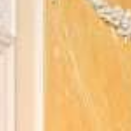
FITNESS & SPA MEMBERSHIP
EVENTLOCATION
LIMMATHOF LOUNGE
GUEST EXCITEMENT
GIFT VOUCHER
OPENING HOURS, ARRIVAL & FAQ
ABOUT US
NEWS