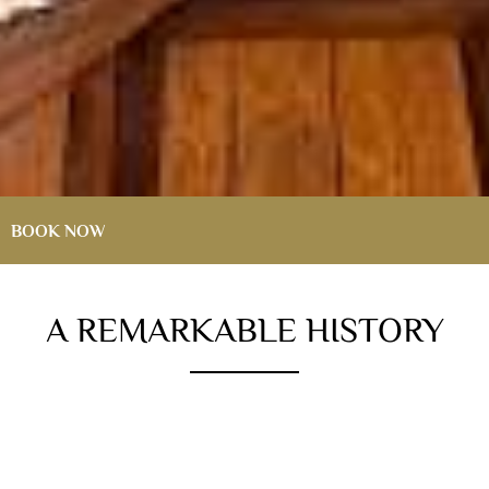
BOOK NOW
DATE RANGE
A REMARKABLE HISTORY
The first documented mention of Limmathof in
Baden goes back to the 13th century. Tapping into
PERSONS
the source of the Limmat in 1828 was most
important for the building. The Limmathof building