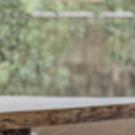
FITNESS & SPA MEMBERSHIP
EVENTLOCATION
LIMMATHOF LOUNGE
GUEST EXCITEMENT
GIFT VOUCHER
OPENING HOURS, ARRIVAL & FAQ
ABOUT US
NEWS