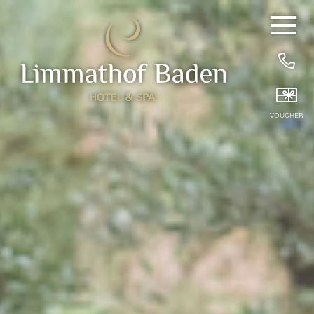
DE
EN
/
Hide
Navigat
HOME
25 YEARS OF SLOWING DOWN
VOUCHER
HOTEL ROOMS
BREAKFAST
WELLNESS & TREATMENTS
PRIVATE SPA
BEAUTY TREATMENTS
PACKAGES