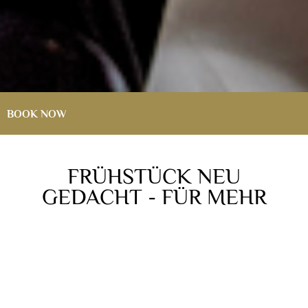
BOOK NOW
DATE RANGE
FRÜHSTÜCK NEU
GEDACHT - FÜR MEHR
WELLNESSGENUSS
PERSONS
More peace. More enjoyment. More quality.
BOOK NOW
Since this spring, our wellness hotel has been
evolving with fresh new ideas. Together with the