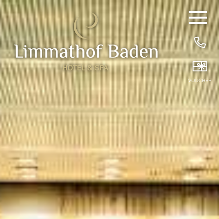
DE
EN
/
Hide
Navigat
HOME
25 YEARS OF SLOWING DOWN
VOUCHER
HOTEL ROOMS
BREAKFAST
WELLNESS & TREATMENTS
PRIVATE SPA
BEAUTY TREATMENTS
PACKAGES