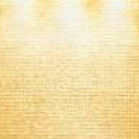
FITNESS & SPA MEMBERSHIP
EVENTLOCATION
LIMMATHOF LOUNGE
GUEST EXCITEMENT
GIFT VOUCHER
OPENING HOURS, ARRIVAL & FAQ
ABOUT US
NEWS