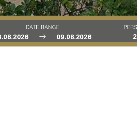
DATE RANGE
PER
AL BY PUBLIC TRA
port and receive a 20% discount on the regular day admiss
ing your ticket/Swisspass. We are looking forward to your v
trance fee of CHF 39 instead of CHF 49. This offer cannot 
discounts and upon presentation of Ticket/Swisspass.