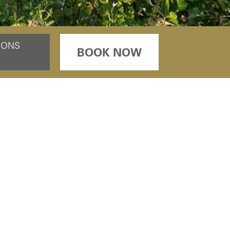
SONS
BOOK NOW
NSPORT
ion monday to sunday by
isit!
be cumulated with other