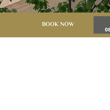
BOOK NOW
ARRIV
Travel by public trans
show
You benefit from an en