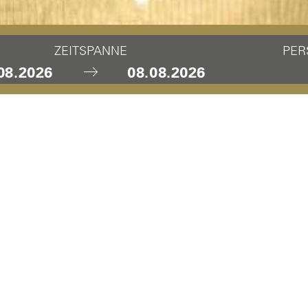
ZEITSPANNE
PER
ESCHUHE EMPFEH
er 14'000 Badeslippers lediglich einmalig verwendet und l
zuliebe ändern! Für einen nachhaltigeren Aufenthalt: Bitte 
ies reduziert unseren Ressourcenverbrauch und hilft, die 
 im Wellnessbereich eine Badeschuh Empfehlung. Badeschuhe 