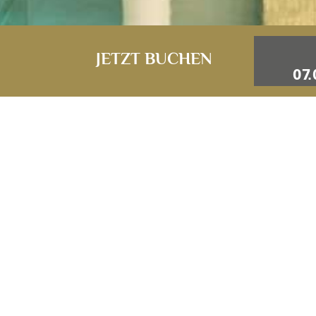
JETZT BUCHEN
BAD
Im Jahr 2023 wurden üb
möchten wir der Umwelt 
Badeschuhe mit. D
Ab dem 15. Juli gibt es