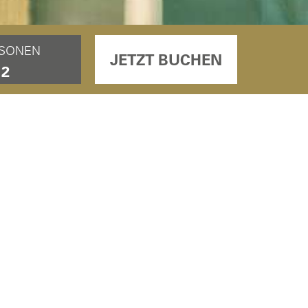
SONEN
JETZT BUCHEN
LUNG
andeten im Abfall. Dies
bringen Sie Ihre eigenen
Umwelt zu schonen.
sind keine Pflicht mehr.