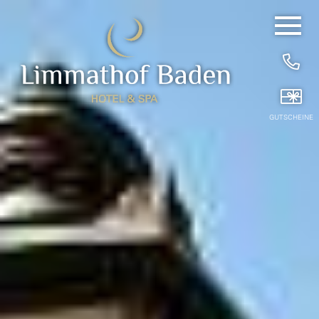
EN
DE
/
Hide
Navigat
HOME
25 YEARS OF SLOWING DOWN
GUTSCHEINE
HOTELZIMMER
FRÜHSTÜCK
WELLNESS & MASSAGEN
PRIVATE SPA SUITEN
PACKAGES
FITNESS- & BADEMITGLIEDSCHAFTEN