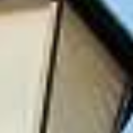
EVENTLOCATION
LIMMATHOF LOUNGE
GÄSTEBEGEISTERUNG
GUTSCHEINE
ÖFFNUNGSZEITEN, ANREISE & FAQ
ÜBER UNS
NEWS